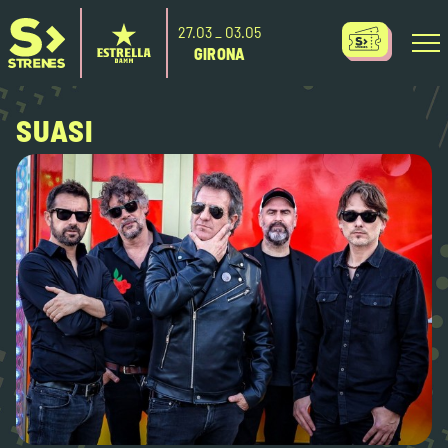
27.O3 _ O3.O5
GIRONA
SUASI