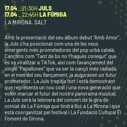
17.04
_ 21:30H
JULS
17.04
_ 22:45H
LA FÚMIGA
LA MIRONA. SALT
Amb la presentació del seu àlbum debut “Amb Amor”,
la Juls s’ha posicionat com una de les veus
emergents més prometedores del pop urbà català.
Cançons com “Tant de bo no t’hagués conegut” que
es va viralitzar a TikTok, així com l’avançament del
single “Papallones” que va ser la cançó més radiada
en el mes del seu llançament, ja auguraven un futur
prometedor. La Juls trepitja fort i està demostrant
que representa un nou codi i una nova generació que
volen marcar el futur del nostre panorama musical.
La Juls serà la telonera del concert de la gira de
comiat de La Fúmiga que tindrà lloc a La Mirona i que
està coorganitzat pel festival i La Fundació Cultural El
Foment de Girona.