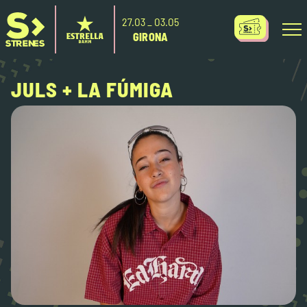
27.O3 _ O3.O5
GIRONA
JULS + LA FÚMIGA